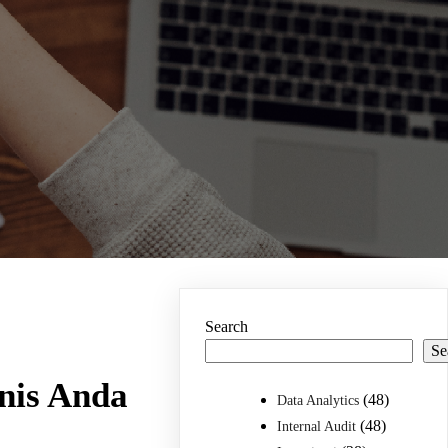
Search
Se
nis Anda
(48)
Data Analytics
(48)
Internal Audit