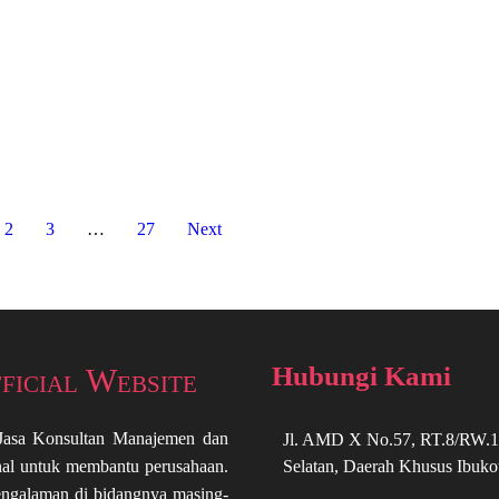
2
3
…
27
Next
Hubungi Kami
ficial Website
 Jasa Konsultan Manajemen dan
Jl. AMD X No.57, RT.8/RW.1, 
onal untuk membantu perusahaan.
Selatan, Daerah Khusus Ibuko
engalaman di bidangnya masing-