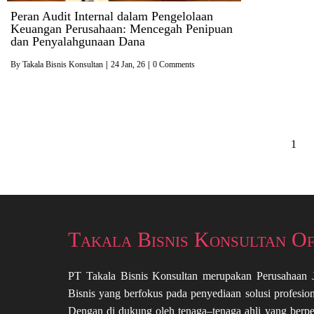
Peran Audit Internal dalam Pengelolaan
Keuangan Perusahaan: Mencegah Penipuan
dan Penyalahgunaan Dana
By
Takala Bisnis Konsultan
|
24
Jan, 26
|
0 Comments
1
Takala Bisnis Konsultan Of
PT Takala Bisnis Konsultan merupakan Perusahaan
Bisnis yang berfokus pada penyediaan solusi profesi
Dengan di dukung oleh tenaga–tenaga ahli yang berp