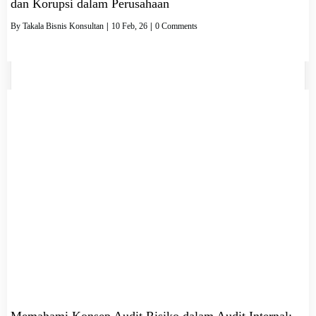
dan Korupsi dalam Perusahaan
By
Takala Bisnis Konsultan
|
10
Feb, 26
|
0 Comments
Memahami Konsep Audit Risiko dalam Audit Internal: