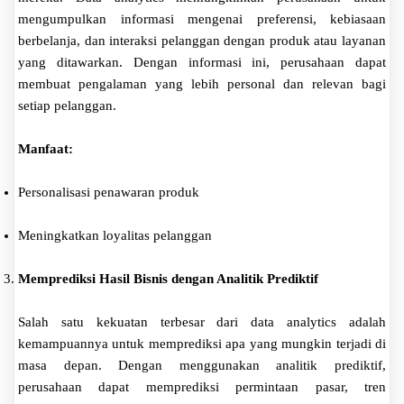
mengumpulkan informasi mengenai preferensi, kebiasaan
berbelanja, dan interaksi pelanggan dengan produk atau layanan
yang ditawarkan. Dengan informasi ini, perusahaan dapat
membuat pengalaman yang lebih personal dan relevan bagi
setiap pelanggan.
Manfaat:
Personalisasi penawaran produk
Meningkatkan loyalitas pelanggan
Memprediksi Hasil Bisnis dengan Analitik Prediktif
Salah satu kekuatan terbesar dari data analytics adalah
kemampuannya untuk memprediksi apa yang mungkin terjadi di
masa depan. Dengan menggunakan analitik prediktif,
perusahaan dapat memprediksi permintaan pasar, tren