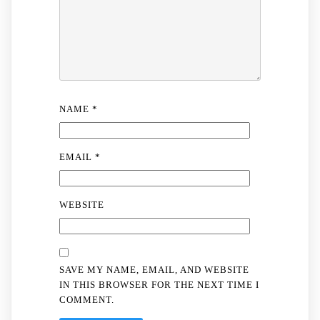
NAME
*
EMAIL
*
WEBSITE
SAVE MY NAME, EMAIL, AND WEBSITE
IN THIS BROWSER FOR THE NEXT TIME I
COMMENT.