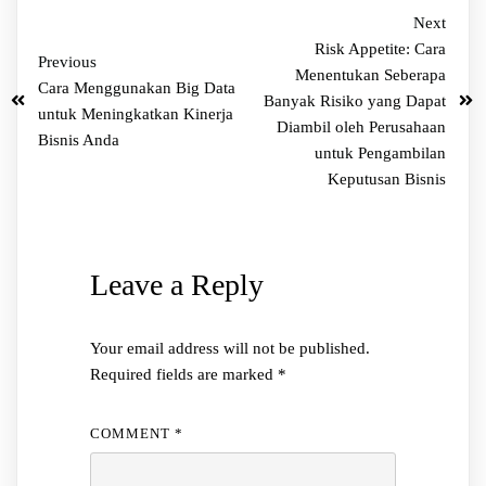
Next
Risk Appetite: Cara
Previous
Menentukan Seberapa
Cara Menggunakan Big Data
Banyak Risiko yang Dapat
untuk Meningkatkan Kinerja
Diambil oleh Perusahaan
Bisnis Anda
untuk Pengambilan
Keputusan Bisnis
Leave a Reply
Your email address will not be published.
Required fields are marked
*
COMMENT
*