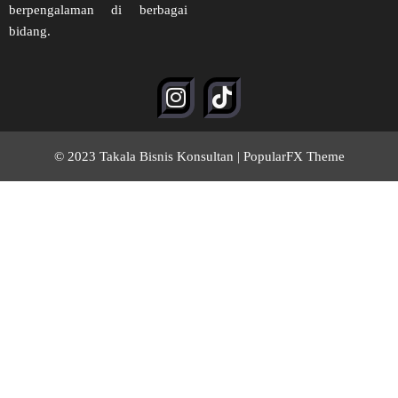
berpengalaman di berbagai
bidang.
© 2023 Takala Bisnis Konsultan |
PopularFX Theme