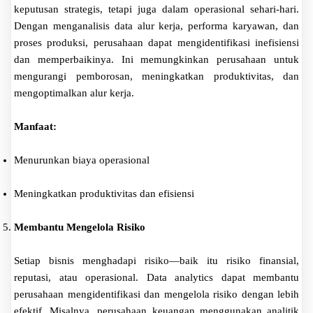
keputusan strategis, tetapi juga dalam operasional sehari-hari.
Dengan menganalisis data alur kerja, performa karyawan, dan
proses produksi, perusahaan dapat mengidentifikasi inefisiensi
dan memperbaikinya. Ini memungkinkan perusahaan untuk
mengurangi pemborosan, meningkatkan produktivitas, dan
mengoptimalkan alur kerja.
Manfaat:
Menurunkan biaya operasional
Meningkatkan produktivitas dan efisiensi
Membantu Mengelola Risiko
Setiap bisnis menghadapi risiko—baik itu risiko finansial,
reputasi, atau operasional. Data analytics dapat membantu
perusahaan mengidentifikasi dan mengelola risiko dengan lebih
efektif. Misalnya, perusahaan keuangan menggunakan analitik