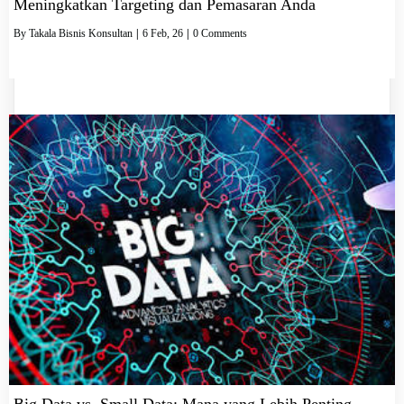
Meningkatkan Targeting dan Pemasaran Anda
By
Takala Bisnis Konsultan
|
6
Feb, 26
|
0 Comments
Big Data vs. Small Data: Mana yang Lebih Penting