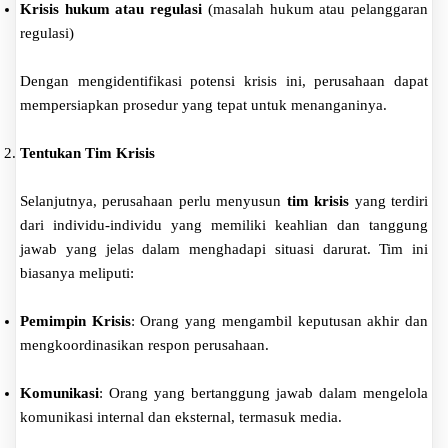
Krisis hukum atau regulasi
(masalah hukum atau pelanggaran
regulasi)
Dengan mengidentifikasi potensi krisis ini, perusahaan dapat
mempersiapkan prosedur yang tepat untuk menanganinya.
Tentukan Tim Krisis
Selanjutnya, perusahaan perlu menyusun
tim krisis
yang terdiri
dari individu-individu yang memiliki keahlian dan tanggung
jawab yang jelas dalam menghadapi situasi darurat. Tim ini
biasanya meliputi:
Pemimpin Krisis
: Orang yang mengambil keputusan akhir dan
mengkoordinasikan respon perusahaan.
Komunikasi
: Orang yang bertanggung jawab dalam mengelola
komunikasi internal dan eksternal, termasuk media.