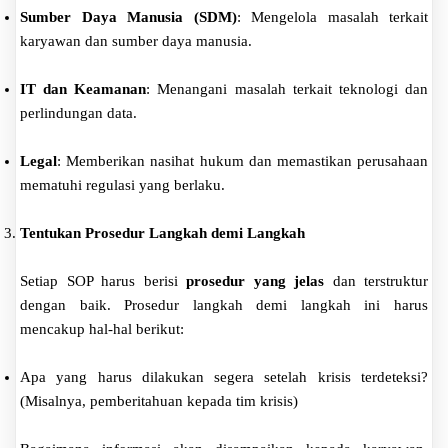
Sumber Daya Manusia (SDM)
: Mengelola masalah terkait
karyawan dan sumber daya manusia.
IT dan Keamanan
: Menangani masalah terkait teknologi dan
perlindungan data.
Legal
: Memberikan nasihat hukum dan memastikan perusahaan
mematuhi regulasi yang berlaku.
Tentukan Prosedur Langkah demi Langkah
Setiap SOP harus berisi
prosedur yang jelas
dan terstruktur
dengan baik. Prosedur langkah demi langkah ini harus
mencakup hal-hal berikut:
Apa yang harus dilakukan segera setelah krisis terdeteksi?
(Misalnya, pemberitahuan kepada tim krisis)