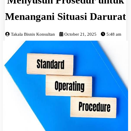
Menyusun Prosedur untuk
Menangani Situasi Darurat
Takala Bisnis Konsultan
October 21, 2025
5:48 am