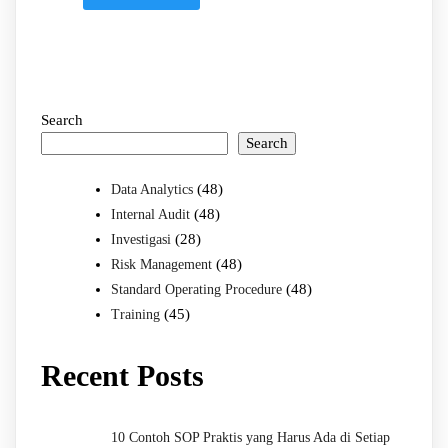
Search
Search
(48)
Data Analytics
(48)
Internal Audit
(28)
Investigasi
(48)
Risk Management
(48)
Standard Operating Procedure
(45)
Training
Recent Posts
10 Contoh SOP Praktis yang Harus Ada di Setiap