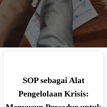
SOP sebagai Alat
Pengelolaan Krisis: