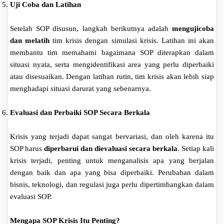
Uji Coba dan Latihan
Setelah SOP disusun, langkah berikutnya adalah
mengujicoba
dan melatih
tim krisis dengan simulasi krisis. Latihan ini akan
membantu tim memahami bagaimana SOP diterapkan dalam
situasi nyata, serta mengidentifikasi area yang perlu diperbaiki
atau disesuaikan. Dengan latihan rutin, tim krisis akan lebih siap
menghadapi situasi darurat yang sebenarnya.
Evaluasi dan Perbaiki SOP Secara Berkala
Krisis yang terjadi dapat sangat bervariasi, dan oleh karena itu
SOP harus
diperbarui dan dievaluasi secara berkala
. Setiap kali
krisis terjadi, penting untuk menganalisis apa yang berjalan
dengan baik dan apa yang bisa diperbaiki. Perubahan dalam
bisnis, teknologi, dan regulasi juga perlu dipertimbangkan dalam
evaluasi SOP.
Mengapa SOP Krisis Itu Penting?