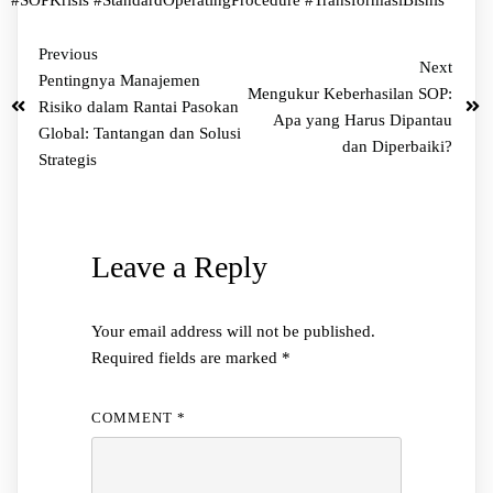
Previous
Next
Pentingnya Manajemen
Mengukur Keberhasilan SOP:
Risiko dalam Rantai Pasokan
Apa yang Harus Dipantau
Global: Tantangan dan Solusi
dan Diperbaiki?
Strategis
Leave a Reply
Your email address will not be published.
Required fields are marked
*
COMMENT
*