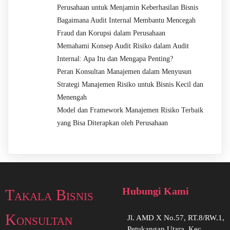
Perusahaan untuk Menjamin Keberhasilan Bisnis
Bagaimana Audit Internal Membantu Mencegah
Fraud dan Korupsi dalam Perusahaan
Memahami Konsep Audit Risiko dalam Audit
Internal: Apa Itu dan Mengapa Penting?
Peran Konsultan Manajemen dalam Menyusun
Strategi Manajemen Risiko untuk Bisnis Kecil dan
Menengah
Model dan Framework Manajemen Risiko Terbaik
yang Bisa Diterapkan oleh Perusahaan
Hubungi Kami
Takala Bisnis
Konsultan
Jl. AMD X No.57, RT.8/RW.1,
Petukangan Utara, Kec.