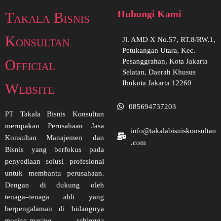
Hubungi Kami
Takala Bisnis
Konsultan
Jl. AMD X No.57, RT.8/RW.1,
Petukangan Utara, Kec.
Official
Pesanggrahan, Kota Jakarta
Selatan, Daerah Khusus
Ibukota Jakarta 12260
Website
085694737203
PT Takala Bisnis Konsultan
merupakan Perusahaan Jasa
info@takalabisniskonsultan
Konsultan Manajemen dan
.com
Bisnis yang berfokus pada
penyediaan solusi profesional
untuk membantu perusahaan.
Dengan di dukung oleh
tenaga–tenaga ahli yang
berpengalaman di bidangnya
masing-masing sehingga