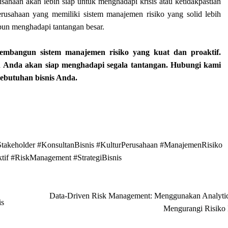
ahaan akan lebih siap untuk menghadapi krisis atau ketidakpastian
usahaan yang memiliki sistem manajemen risiko yang solid lebih
un menghadapi tantangan besar.
mbangun sistem manajemen risiko yang kuat dan proaktif.
 Anda akan siap menghadapi segala tantangan. Hubungi kami
kebutuhan bisnis Anda.
takeholder
#KonsultanBisnis
#KulturPerusahaan
#ManajemenRisiko
ktif
#RiskManagement
#StrategiBisnis
Data-Driven Risk Management: Menggunakan Analytic
is
Mengurangi Risiko B