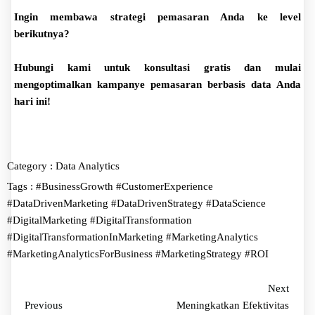
Ingin membawa strategi pemasaran Anda ke level
berikutnya?
Hubungi kami untuk konsultasi gratis dan mulai
mengoptimalkan kampanye pemasaran berbasis data Anda
hari ini!
Category :
Data Analytics
Tags :
#BusinessGrowth
#CustomerExperience
#DataDrivenMarketing
#DataDrivenStrategy
#DataScience
#DigitalMarketing
#DigitalTransformation
#DigitalTransformationInMarketing
#MarketingAnalytics
#MarketingAnalyticsForBusiness
#MarketingStrategy
#ROI
Next
Previous
Meningkatkan Efektivitas