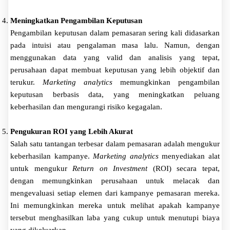
Meningkatkan Pengambilan Keputusan
Pengambilan keputusan dalam pemasaran sering kali didasarkan
pada intuisi atau pengalaman masa lalu. Namun, dengan
menggunakan data yang valid dan analisis yang tepat,
perusahaan dapat membuat keputusan yang lebih objektif dan
terukur.
Marketing analytics
memungkinkan pengambilan
keputusan berbasis data, yang meningkatkan peluang
keberhasilan dan mengurangi risiko kegagalan.
Pengukuran ROI yang Lebih Akurat
Salah satu tantangan terbesar dalam pemasaran adalah mengukur
keberhasilan kampanye.
Marketing analytics
menyediakan alat
untuk mengukur
Return on Investment
(ROI) secara tepat,
dengan memungkinkan perusahaan untuk melacak dan
mengevaluasi setiap elemen dari kampanye pemasaran mereka.
Ini memungkinkan mereka untuk melihat apakah kampanye
tersebut menghasilkan laba yang cukup untuk menutupi biaya
yang dikeluarkan.