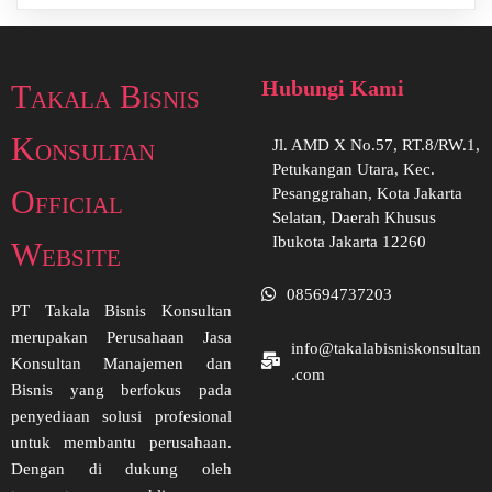
Hubungi Kami
Takala Bisnis
Konsultan
Jl. AMD X No.57, RT.8/RW.1,
Petukangan Utara, Kec.
Official
Pesanggrahan, Kota Jakarta
Selatan, Daerah Khusus
Ibukota Jakarta 12260
Website
085694737203
PT Takala Bisnis Konsultan
merupakan Perusahaan Jasa
info@takalabisniskonsultan
Konsultan Manajemen dan
.com
Bisnis yang berfokus pada
penyediaan solusi profesional
untuk membantu perusahaan.
Dengan di dukung oleh