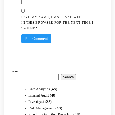
SAVE MY NAME, EMAIL, AND WEBSITE
IN THIS BROWSER FOR THE NEXT TIME I
COMMENT.
Search
Search
(48)
Data Analytics
(48)
Internal Audit
(28)
Investigasi
(48)
Risk Management
(48)
Standard Operating Procedure