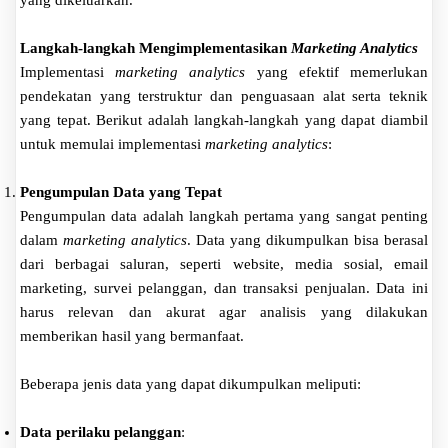
Langkah-langkah Mengimplementasikan
Marketing Analytics
Implementasi
marketing analytics
yang efektif memerlukan
pendekatan yang terstruktur dan penguasaan alat serta teknik
yang tepat. Berikut adalah langkah-langkah yang dapat diambil
untuk memulai implementasi
marketing analytics
:
Pengumpulan Data yang Tepat
Pengumpulan data adalah langkah pertama yang sangat penting
dalam
marketing analytics
. Data yang dikumpulkan bisa berasal
dari berbagai saluran, seperti website, media sosial, email
marketing, survei pelanggan, dan transaksi penjualan. Data ini
harus relevan dan akurat agar analisis yang dilakukan
memberikan hasil yang bermanfaat.
Beberapa jenis data yang dapat dikumpulkan meliputi:
Data perilaku pelanggan
: