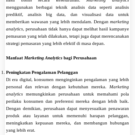
menggunakan berbagai teknik analisis data seperti analisis
prediktif, analisis big data, dan visualisasi data untuk
memberikan wawasan yang lebih mendalam. Dengan
marketing
analytics
, perusahaan tidak hanya dapat melihat hasil kampanye
pemasaran yang telah dilakukan, tetapi juga dapat merencanakan
strategi pemasaran yang lebih efektif di masa depan.
Manfaat
Marketing Analytics
bagi Perusahaan
Peningkatan Pengalaman Pelanggan
Di era digital, konsumen menginginkan pengalaman yang lebih
personal dan relevan dengan kebutuhan mereka.
Marketing
analytics
memungkinkan perusahaan untuk memahami pola
perilaku konsumen dan preferensi mereka dengan lebih baik.
Dengan demikian, perusahaan dapat menyesuaikan penawaran
produk atau layanan untuk memenuhi harapan pelanggan,
meningkatkan kepuasan mereka, dan membangun hubungan
yang lebih erat.