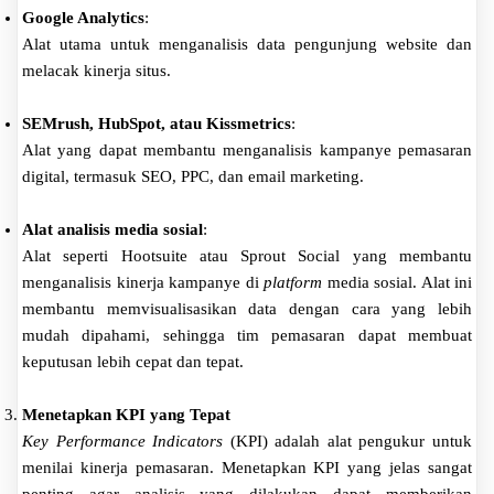
Google Analytics
:
Alat utama untuk menganalisis data pengunjung website dan
melacak kinerja situs.
SEMrush, HubSpot, atau Kissmetrics
:
Alat yang dapat membantu menganalisis kampanye pemasaran
digital, termasuk SEO, PPC, dan email marketing.
Alat analisis media sosial
:
Alat seperti Hootsuite atau Sprout Social yang membantu
menganalisis kinerja kampanye di
platform
media sosial. Alat ini
membantu memvisualisasikan data dengan cara yang lebih
mudah dipahami, sehingga tim pemasaran dapat membuat
keputusan lebih cepat dan tepat.
Menetapkan KPI yang Tepat
Key Performance Indicators
(KPI) adalah alat pengukur untuk
menilai kinerja pemasaran. Menetapkan KPI yang jelas sangat
penting agar analisis yang dilakukan dapat memberikan