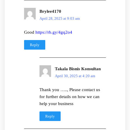
Brylee4170
April 28, 2025 at 9:03 am
Good
https://rb.gy/4gq2o4
Reply
Takala Bisnis Konsultan
April 30, 2025 at 4:20 am
Thank you ….., Please contact us
for further details on how we can
help your business
Reply