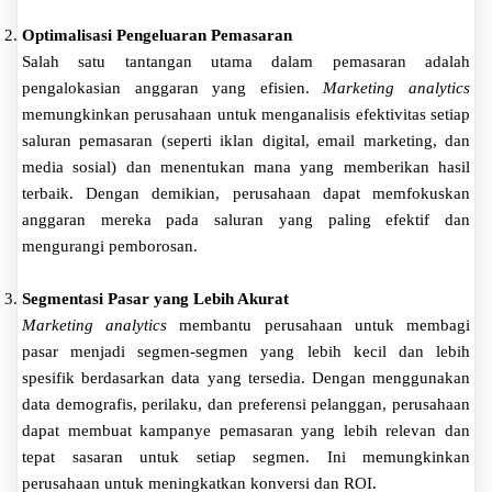
Optimalisasi Pengeluaran Pemasaran
Salah satu tantangan utama dalam pemasaran adalah
pengalokasian anggaran yang efisien.
Marketing analytics
memungkinkan perusahaan untuk menganalisis efektivitas setiap
saluran pemasaran (seperti iklan digital, email marketing, dan
media sosial) dan menentukan mana yang memberikan hasil
terbaik. Dengan demikian, perusahaan dapat memfokuskan
anggaran mereka pada saluran yang paling efektif dan
mengurangi pemborosan.
Segmentasi Pasar yang Lebih Akurat
Marketing analytics
membantu perusahaan untuk membagi
pasar menjadi segmen-segmen yang lebih kecil dan lebih
spesifik berdasarkan data yang tersedia. Dengan menggunakan
data demografis, perilaku, dan preferensi pelanggan, perusahaan
dapat membuat kampanye pemasaran yang lebih relevan dan
tepat sasaran untuk setiap segmen. Ini memungkinkan
perusahaan untuk meningkatkan konversi dan ROI.