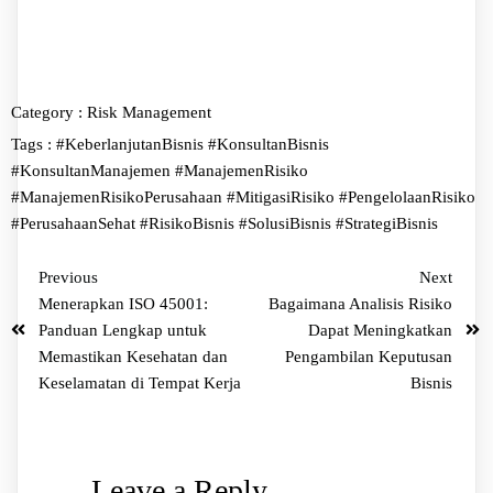
Category :
Risk Management
Tags :
#KeberlanjutanBisnis
#KonsultanBisnis
#KonsultanManajemen
#ManajemenRisiko
#ManajemenRisikoPerusahaan
#MitigasiRisiko
#PengelolaanRisiko
#PerusahaanSehat
#RisikoBisnis
#SolusiBisnis
#StrategiBisnis
Previous
Next
Menerapkan ISO 45001:
Bagaimana Analisis Risiko
Panduan Lengkap untuk
Dapat Meningkatkan
Memastikan Kesehatan dan
Pengambilan Keputusan
Keselamatan di Tempat Kerja
Bisnis
Leave a Reply