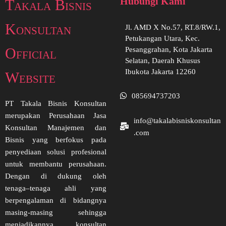
Hubungi Kami
Takala Bisnis
Konsultan
Jl. AMD X No.57, RT.8/RW.1,
Petukangan Utara, Kec.
Official
Pesanggrahan, Kota Jakarta
Selatan, Daerah Khusus
Ibukota Jakarta 12260
Website
085694737203
PT Takala Bisnis Konsultan
merupakan Perusahaan Jasa
info@takalabisniskonsultan
Konsultan Manajemen dan
.com
Bisnis yang berfokus pada
penyediaan solusi profesional
untuk membantu perusahaan.
Dengan di dukung oleh
tenaga–tenaga ahli yang
berpengalaman di bidangnya
masing-masing sehingga
menjadikannya konsultan