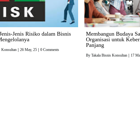
enis-Jenis Risiko dalam Bisnis
Membangun Budaya Sad
Mengelolanya
Organisasi untuk Keber
Panjang
s Konsultan
|
26
May, 25
|
0 Comments
By
Takala Bisnis Konsultan
|
17
Ma