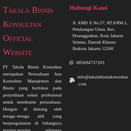
Hubungi Kami
Takala Bisnis
Konsultan
Jl. AMD X No.57, RT.8/RW.1,
Petukangan Utara, Kec.
Official
Pesanggrahan, Kota Jakarta
Selatan, Daerah Khusus
Ibukota Jakarta 12260
Website
085694737203
PT Takala Bisnis Konsultan
merupakan Perusahaan Jasa
info@takalabisniskonsultan
Konsultan Manajemen dan
.com
Bisnis yang berfokus pada
penyediaan solusi profesional
untuk membantu perusahaan.
Dengan di dukung oleh
tenaga–tenaga ahli yang
berpengalaman di bidangnya
masing-masing sehingga