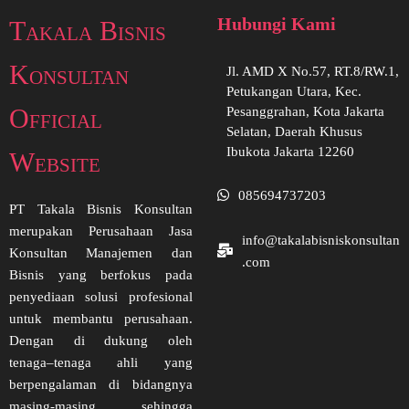
Hubungi Kami
Takala Bisnis
Konsultan
Jl. AMD X No.57, RT.8/RW.1,
Petukangan Utara, Kec.
Official
Pesanggrahan, Kota Jakarta
Selatan, Daerah Khusus
Ibukota Jakarta 12260
Website
085694737203
PT Takala Bisnis Konsultan
merupakan Perusahaan Jasa
info@takalabisniskonsultan
Konsultan Manajemen dan
.com
Bisnis yang berfokus pada
penyediaan solusi profesional
untuk membantu perusahaan.
Dengan di dukung oleh
tenaga–tenaga ahli yang
berpengalaman di bidangnya
masing-masing sehingga