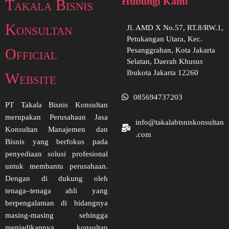
Hubungi Kami
Takala Bisnis
Konsultan
Jl. AMD X No.57, RT.8/RW.1,
Petukangan Utara, Kec.
Official
Pesanggrahan, Kota Jakarta
Selatan, Daerah Khusus
Ibukota Jakarta 12260
Website
085694737203
PT Takala Bisnis Konsultan
merupakan Perusahaan Jasa
info@takalabisniskonsultan
Konsultan Manajemen dan
.com
Bisnis yang berfokus pada
penyediaan solusi profesional
untuk membantu perusahaan.
Dengan di dukung oleh
tenaga–tenaga ahli yang
berpengalaman di bidangnya
masing-masing sehingga
menjadikannya konsultan