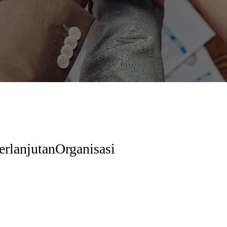
rlanjutanOrganisasi