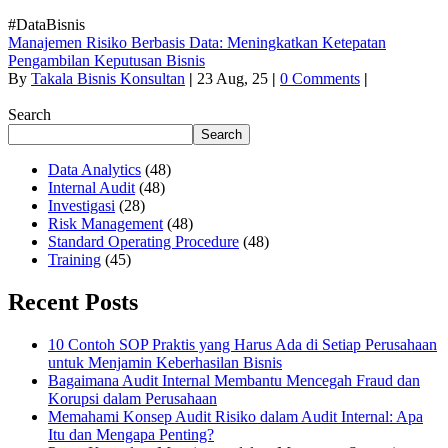
#DataBisnis
Manajemen Risiko Berbasis Data: Meningkatkan Ketepatan
Pengambilan Keputusan Bisnis
By
Takala Bisnis Konsultan
|
23
Aug, 25
|
0 Comments
|
Search
Search
Data Analytics
(48)
Internal Audit
(48)
Investigasi
(28)
Risk Management
(48)
Standard Operating Procedure
(48)
Training
(45)
Recent Posts
10 Contoh SOP Praktis yang Harus Ada di Setiap Perusahaan
untuk Menjamin Keberhasilan Bisnis
Bagaimana Audit Internal Membantu Mencegah Fraud dan
Korupsi dalam Perusahaan
Memahami Konsep Audit Risiko dalam Audit Internal: Apa
Itu dan Mengapa Penting?