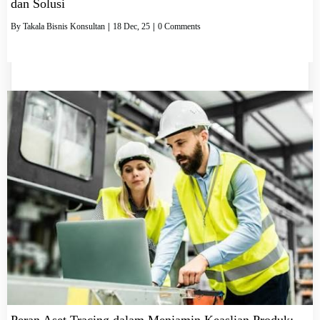
dan Solusi
By
Takala Bisnis Konsultan
|
18
Dec, 25
|
0 Comments
Peran Aset Tracing dalam Menjamin Keaslian Produk: