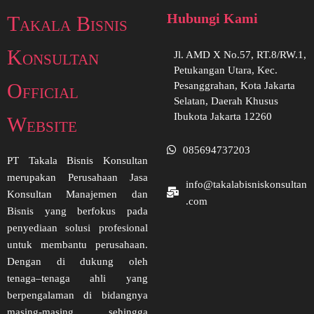
Hubungi Kami
Takala Bisnis
Konsultan
Jl. AMD X No.57, RT.8/RW.1,
Petukangan Utara, Kec.
Official
Pesanggrahan, Kota Jakarta
Selatan, Daerah Khusus
Ibukota Jakarta 12260
Website
085694737203
PT Takala Bisnis Konsultan
merupakan Perusahaan Jasa
info@takalabisniskonsultan
Konsultan Manajemen dan
.com
Bisnis yang berfokus pada
penyediaan solusi profesional
untuk membantu perusahaan.
Dengan di dukung oleh
tenaga–tenaga ahli yang
berpengalaman di bidangnya
masing-masing sehingga