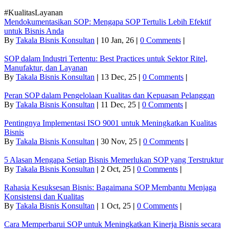
#KualitasLayanan
Mendokumentasikan SOP: Mengapa SOP Tertulis Lebih Efektif
untuk Bisnis Anda
By
Takala Bisnis Konsultan
|
10
Jan, 26
|
0 Comments
|
SOP dalam Industri Tertentu: Best Practices untuk Sektor Ritel,
Manufaktur, dan Layanan
By
Takala Bisnis Konsultan
|
13
Dec, 25
|
0 Comments
|
Peran SOP dalam Pengelolaan Kualitas dan Kepuasan Pelanggan
By
Takala Bisnis Konsultan
|
11
Dec, 25
|
0 Comments
|
Pentingnya Implementasi ISO 9001 untuk Meningkatkan Kualitas
Bisnis
By
Takala Bisnis Konsultan
|
30
Nov, 25
|
0 Comments
|
5 Alasan Mengapa Setiap Bisnis Memerlukan SOP yang Terstruktur
By
Takala Bisnis Konsultan
|
2
Oct, 25
|
0 Comments
|
Rahasia Kesuksesan Bisnis: Bagaimana SOP Membantu Menjaga
Konsistensi dan Kualitas
By
Takala Bisnis Konsultan
|
1
Oct, 25
|
0 Comments
|
Cara Memperbarui SOP untuk Meningkatkan Kinerja Bisnis secara