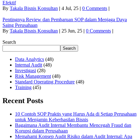
Efektif
By
Takala Bisnis Konsultan
|
4
Jul, 25
|
0 Comments
|
Pentingnya Review dan Pembaruan SOP dalam Menjaga Daya
Saing Perusahaan
By
Takala Bisnis Konsultan
|
25
Jun, 25
|
0 Comments
|
Search
Search
Data Analytics
(48)
Internal Audit
(48)
Investigasi
(28)
Risk Management
(48)
Standard Operating Procedure
(48)
Training
(45)
Recent Posts
10 Contoh SOP Praktis yang Harus Ada di Setiap Perusahaan
untuk Menjamin Keberhasilan Bisnis
Bagaimana Audit Internal Membantu Mencegah Fraud dan
Korupsi dalam Perusahaan
Memahami Konsep Audit Risiko dalam Audit Internal: Apa